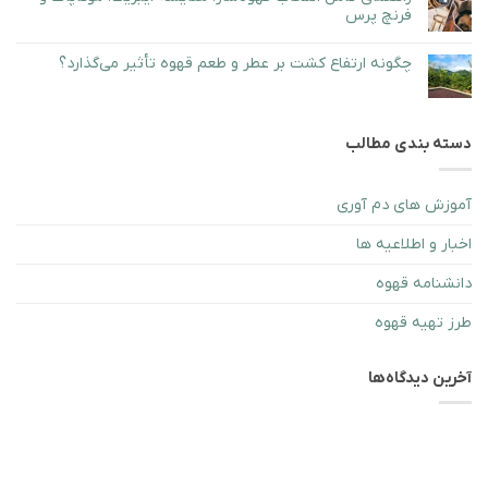
قهوه
آشنایی
نشده
فرنچ پرس
دنیا
با
طعم
هیچ
قهوه‌های
دیدگاهی
کشورهای
چگونه ارتفاع کشت بر عطر و طعم قهوه تأثیر می‌گذارد؟
برای
ثبت
مختلف
راهنمای
نشده
هیچ
و
کامل
دیدگاهی
تأثیر
انتخاب
برای
ثبت
شرایط
قهوه‌ساز؛
چگونه
نشده
اقلیمی
مقایسه
ارتفاع
بر
ایبریک،
دسته بندی مطالب
کشت
آن
موکاپات
بر
و
عطر
فرنچ
و
پرس
طعم
آموزش های دم آوری
قهوه
تأثیر
می‌گذارد؟
اخبار و اطلاعیه ها
دانشنامه قهوه
طرز تهيه قهوه
آخرین دیدگاه‌ها