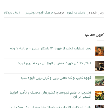
ارسال شده در :
دانشنامه قهوه
|
برچسب:
فرهنگ قهوه
,
نوشیدن
ارسال دیدگاه
آخرین مطالب
رفع اضطراب ناشی از قهوه: ۱۲ راهکار علمی + برنامه ۷روزه
هیچ
دیدگاهی
برای
ثبت
رفع
نشده
فیلتر کاغذی قهوه: نقش و انواع آن در دم‌آوری قهوه
اضطراب
ناشی
هیچ
از
دیدگاهی
قهوه:
برای
ثبت
۱۲
فیلتر
نشده
قهوه کاپی لواک؛ خاص‌ترین و گران‌ترین قهوه دنیا
راهکار
کاغذی
علمی
قهوه:
هیچ
+
نقش
دیدگاهی
برنامه
و
برای
ثبت
۷روزه
انواع
قهوه
نشده
آشنایی با طعم قهوه‌های کشورهای مختلف و تأثیر شرایط
آن
کاپی
اقلیمی بر آن
در
لواک؛
دم‌آوری
خاص‌ترین
هیچ
قهوه
و
دیدگاهی
گران‌ترین
راهنمای کامل انتخاب قهوه‌ساز؛ مقایسه ایبریک، موکاپات و
برای
ثبت