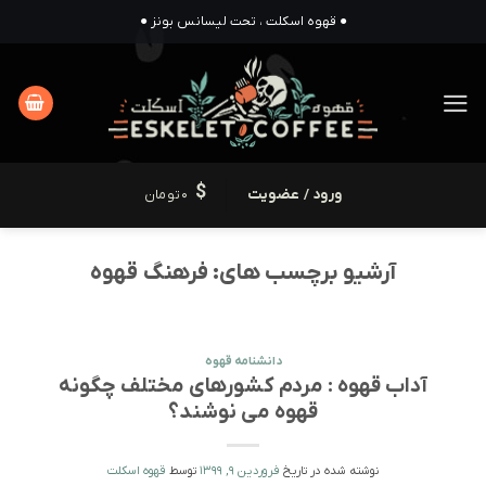
Ski
● قهوه اسکلت ، تحت لیسانس بونز ●
t
conten
ورود / عضویت
0
تومان
آرشیو برچسب های:
فرهنگ قهوه
دانشنامه قهوه
آداب قهوه : مردم کشورهای مختلف چگونه
قهوه می نوشند؟
نوشته شده در تاریخ
فروردین 9, 1399
توسط
قهوه اسکلت