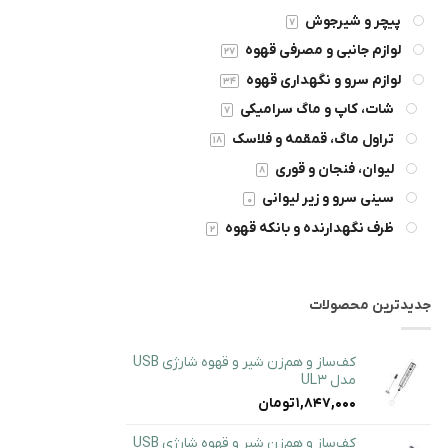
پیچر و شیرجوش
7
لوازم جانبی و مصرفی قهوه
27
لوازم سرو و نگهداری قهوه
34
شات، کاپ و ماگ سرامیکی
7
تراول ماگ، قمقمه و فلاسک
18
لیوان، فنجان و قوری
8
سینی سرو و زیر لیوانی
0
ظرف نگهدارنده و بانکه قهوه
2
جدیدترین محصولات
کف‌ساز و هم‌زن شیر و قهوه شارژی USB
مدل ‎UL3
1,847,000
تومان
کف‌ساز و هم‌زن شیر و قهوه شارژی USB