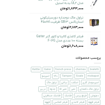
مدل UL2 بدنه استیل
1,833,000
تومان
تراول ماگ دوجداره دورسیلیکونی
استارباکس GB13 ظرفیت 450ml
2,183,000
تومان
فیلتر کاغذی کالیتا و کلور گتر Gater
بسته 100 عددی مدل F-16G
1,608,000
تومان
برچسب محصولات
Kettle
Gater
french press
chemex
bialetti
mokapot
Scale
Tamper
v60
اسپرسو
اسپرسوساز گازی
اسکلت
بیالتی
تراول ماگ
تراول ماگ دکمه‌ای
تمپر
تمپر 51
جذوه
دریپر
دم‌نوش
فرنچ پرس
فلاسک
فلاسک مسافرتی
فیلتر قهوه
فیلتر کاغذی
فیلتر کمکس
قهوه