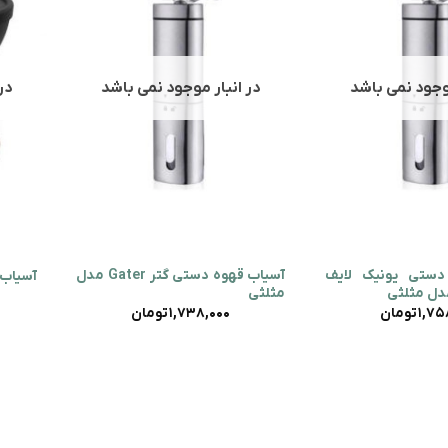
موجود نمی باشد
در انبار موجود نمی باشد
در
+
+
دستی یونیک لایف
آسیاب قهوه دستی گتر Gater مدل
آسیاب دستی 
مثلثی
1,75
تومان
1,738,000
تومان