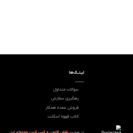
لیـنــک‌ها
سوالات متداول
رهگیری سفارش
فروش عمده همکار
کلاب قهوه اسکلت
در صورت
نقض قانون و کپـی کردن محتوای این