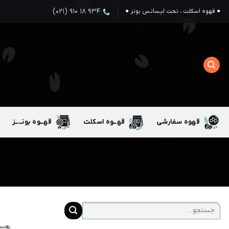
Ski
۹۳۴ ۱۸ ۹۱۰ (۰۲۱)
● قهوه اسکلت ، تحت لیسانس بونز ●
t
conten
قهوه سفارشی
قهــوه اسکلت
قهــوه بونــــز
جستجو
برای: