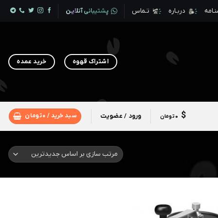
ـامه
دربـاره
تـماس
پشتیبانی آنلایـن
اشتراک قهوه
خرید عمده
ورود / عضویت
سبد خرید /
0
تومان
0
تومان