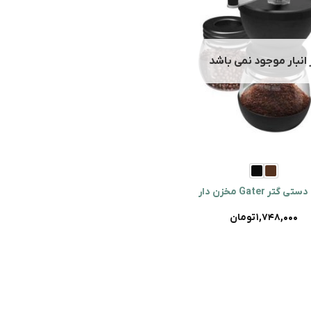
 انبار موجود نمی باشد
+
گتر Gater مخزن دار
1,748,000
تومان