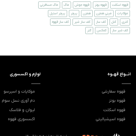
قهوه اسکلت
قهوه بونز
قهوه جوش
ماگ
ماگ مسافرتی
موکاپات
مینی همزن
همزن
پیچر
پیچر استیل
کتری
کتل
کف ساز
کف ساز شیر
کف ساز قهوه
کف شیر ساز
کمکس
گتر
انـــواع قهــوه
لوازم و اکسسوری
قهوه سفارشی
موکاپات و اسپرسو
قهوه بونز
دم آوری نسل سوم
قهوه اسکلت
لیوان و فلاسک
قهوه اسپشیالیتی
اکسسوری قهوه