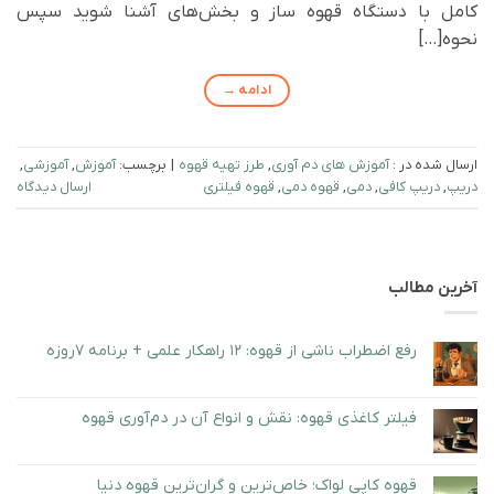
کامل با دستگاه قهوه ساز و بخش‌های آشنا شوید سپس
نحوه[…]
ادامه
→
ارسال شده در :
آموزش های دم آوری
,
طرز تهيه قهوه
|
برچسب:
آموزش
,
آموزشی
,
دریپ
,
دریپ کافی
,
دمی
,
قهوه دمی
,
قهوه فیلتری
ارسال دیدگاه
آخرین مطالب
رفع اضطراب ناشی از قهوه: ۱۲ راهکار علمی + برنامه ۷روزه
هیچ
دیدگاهی
برای
ثبت
رفع
نشده
فیلتر کاغذی قهوه: نقش و انواع آن در دم‌آوری قهوه
اضطراب
ناشی
هیچ
از
دیدگاهی
قهوه:
برای
ثبت
۱۲
فیلتر
نشده
قهوه کاپی لواک؛ خاص‌ترین و گران‌ترین قهوه دنیا
راهکار
کاغذی