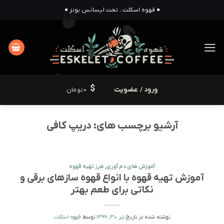
Ski
● قهوه اسکلت ، تحت لیسانس بونز ●
t
conten
ورود / عضویت
0
تومان
آرشیو برچسب های:
دریپ کافی
آموزش های دم آوری
,
طرز تهيه قهوه
آموزش تهیه قهوه با انواع قهوه سازهای برقی و
نکاتی برای طعم بهتر
نوشته شده در تاریخ
تیر 30, 1399
توسط
قهوه اسکلت