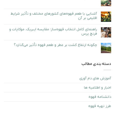
علمی
قهوه:
هیچ
+
نقش
دیدگاهی
برنامه
و
برای
ثبت
۷روزه
انواع
قهوه
نشده
آشنایی با طعم قهوه‌های کشورهای مختلف و تأثیر شرایط
آن
کاپی
اقلیمی بر آن
در
لواک؛
دم‌آوری
خاص‌ترین
هیچ
قهوه
و
دیدگاهی
گران‌ترین
راهنمای کامل انتخاب قهوه‌ساز؛ مقایسه ایبریک، موکاپات و
برای
ثبت
قهوه
آشنایی
نشده
فرنچ پرس
دنیا
با
طعم
هیچ
قهوه‌های
دیدگاهی
کشورهای
چگونه ارتفاع کشت بر عطر و طعم قهوه تأثیر می‌گذارد؟
برای
ثبت
مختلف
راهنمای
نشده
هیچ
و
کامل
دیدگاهی
تأثیر
انتخاب
برای
ثبت
شرایط
قهوه‌ساز؛
چگونه
نشده
اقلیمی
مقایسه
ارتفاع
بر
ایبریک،
دسته بندی مطالب
کشت
آن
موکاپات
بر
و
عطر
فرنچ
و
پرس
طعم
آموزش های دم آوری
قهوه
تأثیر
می‌گذارد؟
اخبار و اطلاعیه ها
دانشنامه قهوه
طرز تهيه قهوه