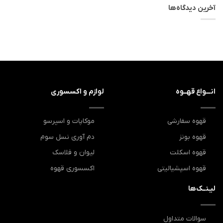
آخرین دیدگاه‌ها
انـــواع قهــوه
لوازم و اکسسوری
قهوه سفارشی
موکاپات و اسپرسو
قهوه بونز
دم آوری نسل سوم
قهوه اسکلت
لیوان و فلاسک
قهوه اسپشیالیتی
اکسسوری قهوه
لیـنــک‌ها
سوالات متداول