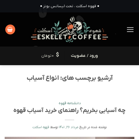
Ski
● قهوه اسکلت ، تحت لیسانس بونز ●
t
conten
ورود / عضویت
0
تومان
آرشیو برچسب های:
انواع آسیاب
دانشنامه قهوه
چه آسیابی بخریم؟ راهنمای خرید آسیاب قهوه
نوشته شده در تاریخ
مرداد 26, 1401
توسط
قهوه اسکلت