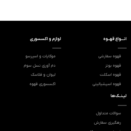
انـــواع قهــوه
لوازم و اکسسوری
قهوه سفارشی
موکاپات و اسپرسو
قهوه بونز
دم آوری نسل سوم
قهوه اسکلت
لیوان و فلاسک
قهوه اسپشیالیتی
اکسسوری قهوه
لیـنــک‌ها
سوالات متداول
رهگیری سفارش