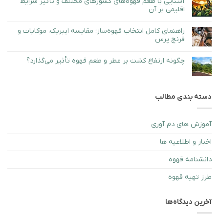
آشنایی با طعم قهوه‌های کشورهای مختلف و تأثیر شرایط
آن
کاپی
اقلیمی بر آن
در
لواک؛
دم‌آوری
خاص‌ترین
هیچ
قهوه
و
دیدگاهی
گران‌ترین
راهنمای کامل انتخاب قهوه‌ساز؛ مقایسه ایبریک، موکاپات و
برای
ثبت
قهوه
آشنایی
نشده
فرنچ پرس
دنیا
با
طعم
هیچ
قهوه‌های
دیدگاهی
کشورهای
چگونه ارتفاع کشت بر عطر و طعم قهوه تأثیر می‌گذارد؟
برای
ثبت
مختلف
راهنمای
نشده
هیچ
و
کامل
دیدگاهی
تأثیر
انتخاب
برای
ثبت
شرایط
قهوه‌ساز؛
چگونه
نشده
اقلیمی
مقایسه
ارتفاع
بر
ایبریک،
دسته بندی مطالب
کشت
آن
موکاپات
بر
و
عطر
فرنچ
و
پرس
طعم
آموزش های دم آوری
قهوه
تأثیر
می‌گذارد؟
اخبار و اطلاعیه ها
دانشنامه قهوه
طرز تهيه قهوه
آخرین دیدگاه‌ها