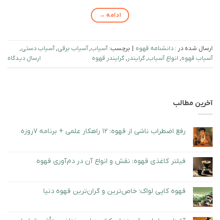
ادامه
→
ارسال شده در :
دانشنامه قهوه
|
برچسب:
آسیاب
,
آسیاب برقی
,
آسیاب دستی
,
آسیاب قهوه
,
انواع آسیاب
,
گرایندر
,
گرایندر قهوه
ارسال دیدگاه
آخرین مطالب
رفع اضطراب ناشی از قهوه: ۱۲ راهکار علمی + برنامه ۷روزه
هیچ
دیدگاهی
برای
ثبت
رفع
نشده
فیلتر کاغذی قهوه: نقش و انواع آن در دم‌آوری قهوه
اضطراب
ناشی
هیچ
از
دیدگاهی
قهوه:
برای
ثبت
۱۲
فیلتر
نشده
قهوه کاپی لواک؛ خاص‌ترین و گران‌ترین قهوه دنیا
راهکار
کاغذی
علمی
قهوه:
هیچ
+
نقش
دیدگاهی
برنامه
و
برای
ثبت
۷روزه
انواع
قهوه
نشده