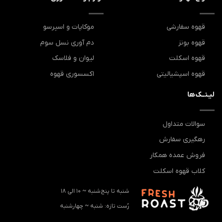
قهوه سفارشی
موکاپات و اسپرسو
قهوه بونز
دم آوری نسل سوم
قهوه اسکلت
لیوان و فلاسک
قهوه اسپشیالیتی
اکسسوری قهوه
لیـنــک‌ها
سوالات متداول
رهگیری سفارش
فروش عمده همکار
کلاب قهوه اسکلت
شنبه تا پنج‌شنبه ~ 10 الی 18
رُست تازه: ‌شنبه ~ چهارشنبه