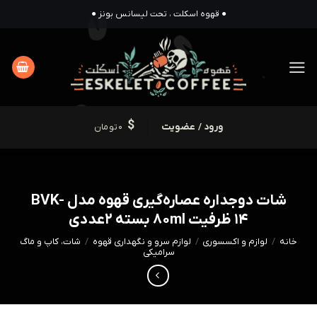
Ski
● قهوه اسکلت ، تحت لیسانس بونز ●
t
conten
ورود / عضویت
0
تومان
شات دوجداره عصاره‌گیری قهوه مدل BVK-
14 ظرفیت 80ml بسته 2عددی
خانه
/
لوازم و اکسسوری
/
لوازم سرو و نگهداری قهوه
/
شات، کاپ و ماگ
سرامیکی