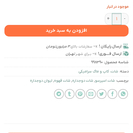
موجود در انبار
شات دوجداره عصاره‌گیری قهوه مدل BVK-14 ظرفیت 80ml بسته 2عددی عدد
افزودن به سبد خرید
ارسال رایـگان !
x~ سفارشات بالای
3 میلیون‌تـومـان
ارسال فــــوری!
x~ بــرای شهــر
تهــران
شناسه محصول:
998390
دسته:
شات، کاپ و ماگ سرامیکی
برچسب:
شات اسپرسو
,
شات دوجداره
,
شات قهوه
,
لیوان دوجداره