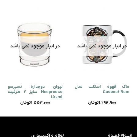
در انبار موجود نمی باشد
در انبار موجود نمی باشد
ماگ قهوه اسکلت مدل
لیوان دوجداره نسپرسو
Coconut Rum
Nespresso سایز 2 ظرفیت
150ml
1,294,900
تومان
1,553,000
تومان
انـــواع قهــوه
لوازم و اکسسوری