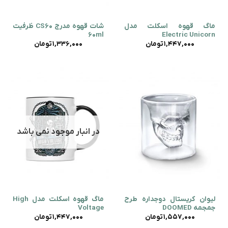
ماگ قهوه اسکلت مدل
شات قهوه مدرج CS60 ظرفیت
60ml
Electric Unicorn
1,447,000
تومان
1,336,000
تومان
در انبار موجود نمی باشد
لیوان کریستال دوجداره طرح
ماگ قهوه اسکلت مدل High
جمجمه DOOMED
Voltage
1,557,000
تومان
1,447,000
تومان