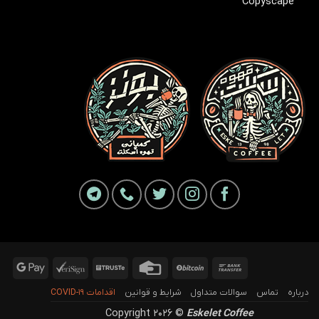
ogle
VeriSign
Truste
Credit
BitCoin
Bank
Pay
Card
Transfer
درباره
تماس
سوالات متداول
شرایط و قوانین
اقدامات COVID-19
Copyright 2026 ©
Eskelet Coffee