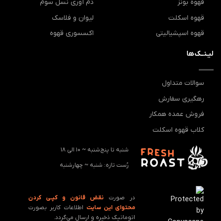
قهوه بونز
دم آوری نسل سوم
قهوه اسکلت
لیوان و فلاسک
قهوه اسپشیالیتی
اکسسوری قهوه
لیـنــک‌ها
سوالات متداول
رهگیری سفارش
فروش عمده همکار
کلاب قهوه اسکلت
شنبه تا پنج‌شنبه ~ 10 الی 18
رُست تازه: ‌شنبه ~ چهارشنبه
در صورت
نقض قانون و کپـی کردن
محتوای این سایت
اطلاعات کاربر بصورت
اتوماتیک ذخیره و ارسال می‌گردد.