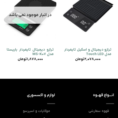
در انبار موجود نمی باشد
ترازو دیجیتال و اسکیل تایمردار
ترازو دیجیتال تایمردار باریستا
مدل Touch LED
مدل MS-K07
2,078,000
تومان
1,878,000
تومان
انـــواع قهــوه
لوازم و اکسسوری
قهوه سفارشی
موکاپات و اسپرسو