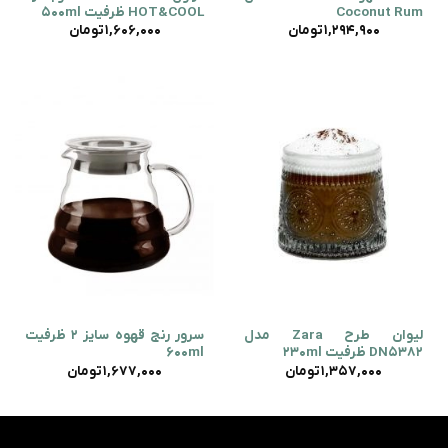
Coconut Rum
HOT&COOL ظرفیت 500ml
1,294,900
تومان
1,606,000
تومان
لیوان طرح Zara مدل
سرور رنج قهوه سایز 2 ظرفیت
DN5382 ظرفیت 230ml
600ml
1,357,000
تومان
1,677,000
تومان