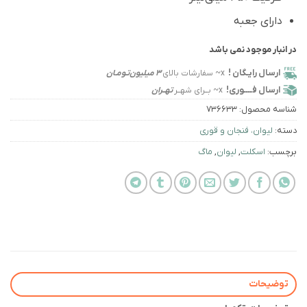
دارای جعبه
در انبار موجود نمی باشد
ارسال رایـگان !
x~ سفارشات بالای
3 میلیون‌تـومـان
ارسال فــــوری!
x~ بــرای شهــر
تهــران
شناسه محصول:
736633
دسته:
لیوان، فنجان و قوری
برچسب:
اسکلت
,
لیوان
,
ماگ
توضیحات