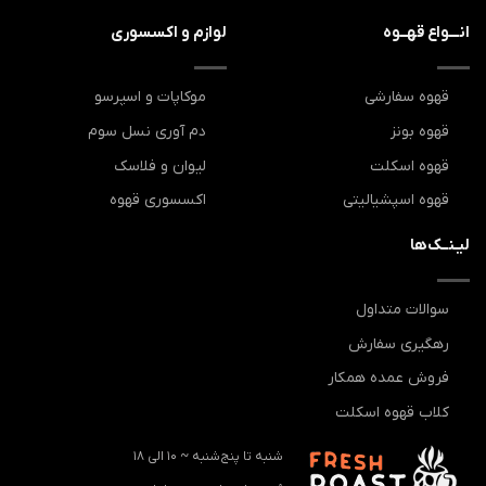
انـــواع قهــوه
لوازم و اکسسوری
قهوه سفارشی
موکاپات و اسپرسو
قهوه بونز
دم آوری نسل سوم
قهوه اسکلت
لیوان و فلاسک
قهوه اسپشیالیتی
اکسسوری قهوه
لیـنــک‌ها
سوالات متداول
رهگیری سفارش
فروش عمده همکار
کلاب قهوه اسکلت
شنبه تا پنج‌شنبه ~ 10 الی 18