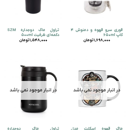
قوری سرو قهوه و دمنوش 4
تراول ماگ دوجداره SZM
کاپ 650ml
دکمه‌ای ظرفیت 500ml
1,698,000
تومان
1,548,000
تومان
در انبار موجود نمی باشد
در انبار موجود نمی باشد
ماگ قهوه اسکلت مدل
تراول ماگ دوجداره