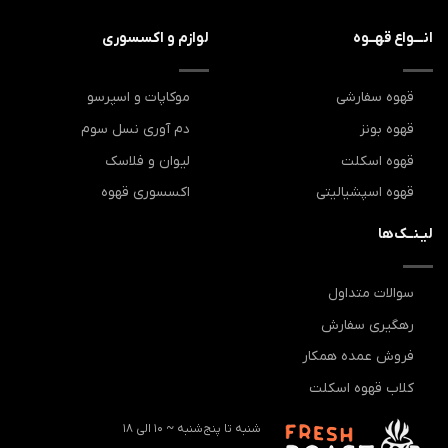
انـــواع قهــوه
لوازم و اکسسوری
قهوه سفارشی
موکاپات و اسپرسو
قهوه بونز
دم آوری نسل سوم
قهوه اسکلت
لیوان و فلاسک
قهوه اسپشیالیتی
اکسسوری قهوه
لیـنــک‌ها
سوالات متداول
رهگیری سفارش
فروش عمده همکار
کلاب قهوه اسکلت
شنبه تا پنج‌شنبه ~ 10 الی 18