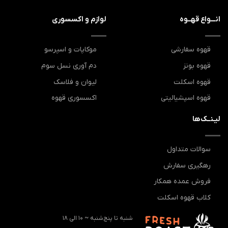
انـــواع قهــوه
لوازم و اکسسوری
قهوه سفارشی
موکاپات و اسپرسو
قهوه بونز
دم آوری نسل سوم
قهوه اسکلت
لیوان و فلاسک
قهوه اسپشیالیتی
اکسسوری قهوه
لیـنــک‌ها
سوالات متداول
رهگیری سفارش
فروش عمده همکار
کلاب قهوه اسکلت
شنبه تا پنج‌شنبه ~ 10 الی 18