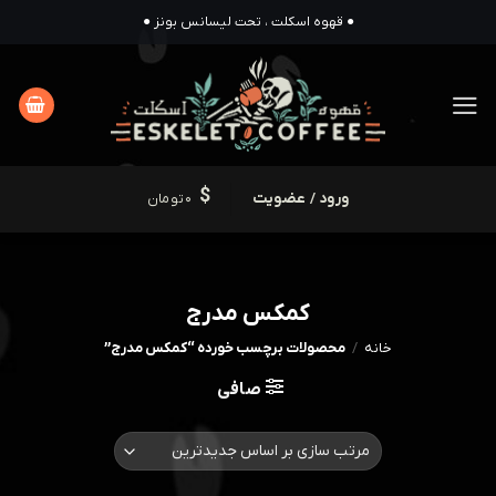
Ski
● قهوه اسکلت ، تحت لیسانس بونز ●
t
conten
ورود / عضویت
0
تومان
کمکس مدرج
خانه
/
محصولات برچسب خورده “کمکس مدرج”
صافی