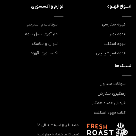
انـــواع قهــوه
لوازم و اکسسوری
قهوه سفارشی
موکاپات و اسپرسو
قهوه بونز
دم آوری نسل سوم
قهوه اسکلت
لیوان و فلاسک
قهوه اسپشیالیتی
اکسسوری قهوه
لیـنــک‌ها
سوالات متداول
رهگیری سفارش
فروش عمده همکار
کلاب قهوه اسکلت
شنبه تا پنج‌شنبه ~ 10 الی 18
رُست تازه: ‌شنبه ~ چهارشنبه