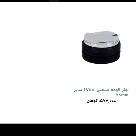
لولر قهوه صنعتی LV58 سایز
58mm
1,573,000
تومان