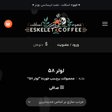
Ski
● قهوه اسکلت ، تحت لیسانس بونز ●
t
conten
ورود / عضویت
0
تومان
لولر 58
خانه
/
محصولات برچسب خورده “لولر 58”
صافی