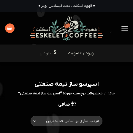
Ski
● قهوه اسکلت ، تحت لیسانس بونز ●
t
conten
ورود / عضویت
0
تومان
اسپرسو ساز نیمه صنعتی
خانه
/
محصولات برچسب خورده “اسپرسو ساز نیمه صنعتی”
صافی