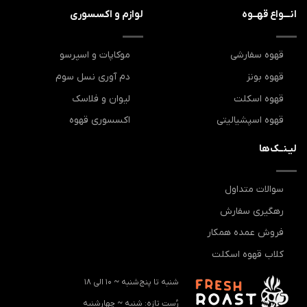
انـــواع قهــوه
لوازم و اکسسوری
قهوه سفارشی
موکاپات و اسپرسو
قهوه بونز
دم آوری نسل سوم
قهوه اسکلت
لیوان و فلاسک
قهوه اسپشیالیتی
اکسسوری قهوه
لیـنــک‌ها
سوالات متداول
رهگیری سفارش
فروش عمده همکار
کلاب قهوه اسکلت
شنبه تا پنج‌شنبه ~ 10 الی 18
رُست تازه: ‌شنبه ~ چهارشنبه